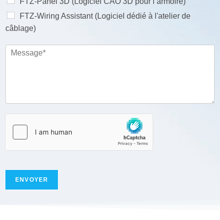
FTZ-Panel 3D (Logiciel CAO 3D pour l’armoire)
FTZ-Wiring Assistant (Logiciel dédié à l'atelier de
câblage)
M
e
s
s
a
g
e
*
ENVOYER