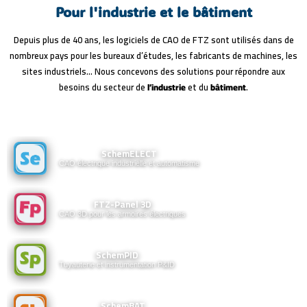
Pour l'industrie et le bâtiment
Depuis plus de 40 ans, les logiciels de CAO de FTZ sont utilisés dans de
nombreux pays pour les bureaux d’études, les fabricants de machines, les
sites industriels… Nous concevons des solutions pour répondre aux
besoins du secteur de
l’industrie
et du
bâtiment
.
SchemELECT
SchemELECT
Découvrir
CAO électrique industrielle et automatisme
FTZ-Panel
FTZ-Panel 3D
3D
Découvrir
CAO 3D pour les armoires électriques
SchemPID
SchemPID
Découvrir
Tuyauterie et instrumentation P&ID
SchemBAT
SchemBAT