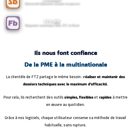
Découvrir
Schémas
Electricité bâtiments tertiaire et pieuvre
puissance et
commande
Gestion des
FTZ-BIM
borniers et
FTZ-BIM
Modélisation 3D
Découvrir
câbles
des armoires
Maquette numérique BIM, IFC et Revit
Implantation
Plans fabrication
Bibliothèque
2D/3D armoires
automatiques
P&ID
Conformité
Routage câbles
personnalisable
normative
et goulottes
Boucles
automatique
Connecté à
instrumentation
SchemELECT
Ils nous font confiance
Plans
Plans circulation
architecture
des fluides
intégrés
Numérotation
De la PME à la multinationale
Schémas
automatique
unifilaires et
multifilaires
La clientèle de FTZ partage le même besoin :
réaliser et maintenir des
Gestion des
Maquette
tableaux
numérique BIM
dossiers techniques
avec le maximum d’efficacité
.
électriques
Export IFC et
Compatible
Revit
AutoCAD (.dwg)
Courant fort et
Pour cela, ils recherchent des outils
simples, flexibles
et
rapides
à mettre
faible
en œuvre au quotidien.
Collaboration
sans ressaisie
Grâce à nos logiciels, chaque utilisateur conserve sa méthode de travail
habituelle, sans rupture.