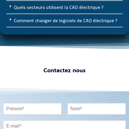
Quels secteurs utilisent la CAO électrique ?
Comment changer de logiciels de CAO électrique ?
Contactez nous
P
r
P
N
é
N
r
o
n
E
é
o
m
o
-