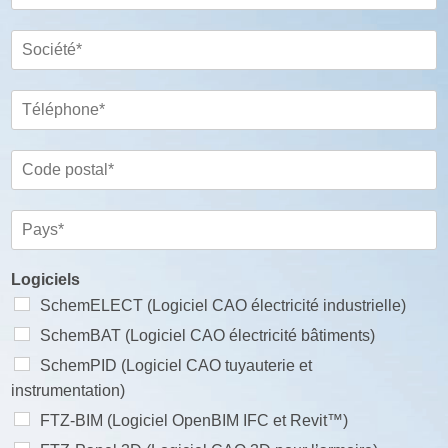
n
m
m
m
o
*
m
N
a
S
P
o
i
o
r
m
l
c
é
*
*
i
T
n
é
é
o
t
l
m
é
é
C
*
p
o
h
d
o
e
P
n
p
a
e
o
y
*
s
s
Logiciels
t
*
SchemELECT (Logiciel CAO électricité industrielle)
a
SchemBAT (Logiciel CAO électricité bâtiments)
l
*
SchemPID (Logiciel CAO tuyauterie et
instrumentation)
FTZ-BIM (Logiciel OpenBIM IFC et Revit™)